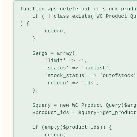
function wps_delete_out_of_stock_produc
    if ( ! class_exists('WC_Product_Query') 
) {

        return;

    }

    $args = array(

        'limit' => -1,

        'status' => 'publish',

        'stock_status' => 'outofstock',

        'return' => 'ids',

    );

    $query = new WC_Product_Query($args);

    $product_ids = $query->get_products();

    if (empty($product_ids)) {

        return;
