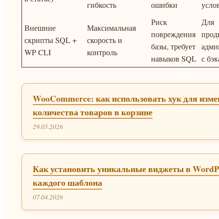
гибкость
ошибки
усло
Риск
Для
Внешние
Максимальная
повреждения
прод
скрипты SQL +
скорость и
базы, требует
адми
WP CLI
контроль
навыков SQL
с бэ
WooCommerce: как использовать хук для изм
количества товаров в корзине
29.05.2026
Как установить уникальные виджеты в WordP
каждого шаблона
07.04.2026