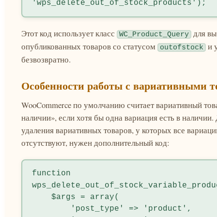
'wps_delete_out_of_stock_products');
Этот код использует класс
для вы
WC_Product_Query
опубликованных товаров со статусом
и 
outofstock
безвозвратно.
Особенности работы с вариативными т
WooCommerce по умолчанию считает вариативный тов
наличии», если хотя бы одна вариация есть в наличии.
удаления вариативных товаров, у которых все вариаци
отсутствуют, нужен дополнительный код:
function 
wps_delete_out_of_stock_variable_produc
    $args = array(

        'post_type' => 'product',
