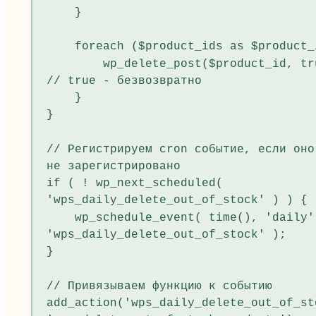
    }

    foreach ($product_ids as $product_id) {

        wp_delete_post($product_id, true); 
// true - безвозвратно

    }

}

// Регистрируем cron событие, если оно
не зарегистрировано

if ( ! wp_next_scheduled( 
'wps_daily_delete_out_of_stock' ) ) {

    wp_schedule_event( time(), 'daily', 
'wps_daily_delete_out_of_stock' );

}

// Привязываем функцию к событию

add_action('wps_daily_delete_out_of_st