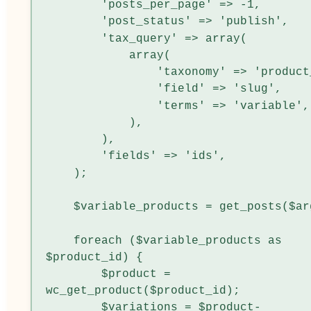
        'posts_per_page' => -1,

        'post_status' => 'publish',

        'tax_query' => array(

            array(

                'taxonomy' => 'product_type',

                'field' => 'slug',

                'terms' => 'variable',

            ),

        ),

        'fields' => 'ids',

    );

    $variable_products = get_posts($args);

    foreach ($variable_products as 
$product_id) {

        $product = 
wc_get_product($product_id);

        $variations = $product-