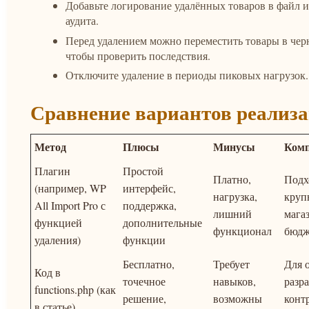
Добавьте логирование удалённых товаров в файл и
аудита.
Перед удалением можно переместить товары в чер
чтобы проверить последствия.
Отключите удаление в периоды пиковых нагрузок.
Сравнение вариантов реализ
Метод
Плюсы
Минусы
Ком
Плагин
Простой
Платно,
Подх
(например, WP
интерфейс,
нагрузка,
круп
All Import Pro с
поддержка,
лишний
мага
функцией
дополнительные
функционал
бюдж
удаления)
функции
Бесплатно,
Требует
Для 
Код в
точечное
навыков,
разр
functions.php (как
решение,
возможны
конт
в статье)