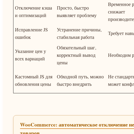
Временное 
Отключение кэша
Просто, быстро
снижает
и оптимизаций
выявляет проблему
производите
Исправление JS
Устранение причины,
Требует нав
ошибок
стабильная работа
Обязательный шаг,
Указание цен у
корректный вывод
Необходим р
всех вариаций
цены
Кастомный JS для
Обходной путь, можно
Не стандарт
обновления цены
быстро внедрить
может конфл
WooCommerce: автоматическое отключение н
товаров