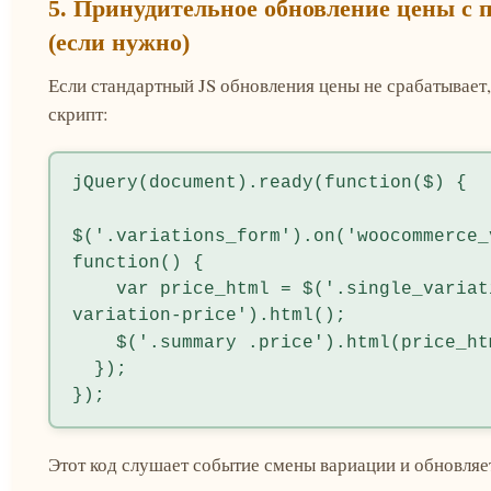
5. Принудительное обновление цены с
(если нужно)
Если стандартный JS обновления цены не срабатывает
скрипт:
jQuery(document).ready(function($) {

$('.variations_form').on('woocommerce_
function() {

    var price_html = $('.single_variation_wrap .woocommerce-
variation-price').html();

    $('.summary .price').html(price_html);

  });

});
Этот код слушает событие смены вариации и обновляе